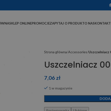
ÓWNA
SKLEP ONLINE
PROMOCJE
ZAPYTAJ O PRODUKT
O NAS
KONTAKT
Strona główna
Accessories
Uszczelniacz
Uszczelniacz 0
7,06
zł
1 w magazynie
DODA
Porównywarka
Ulubione