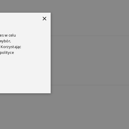
×
es w celu
 wybór,
 Korzystając
PEM
polityce