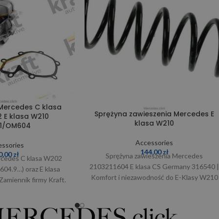
ercedes C klasa
Sprężyna zawieszenia Mercedes E
 E klasa W210
klasa W210
1/OM604
Accessories
ssories
144,00
zł
0,00
zł
Sprężyna zawieszenia Mercedes
cedes C klasa W202
2103211604 E klasa CS Germany 316540 
4.9…) oraz E klasa
Komfort i niezawodność do E-Klasy W210
miennik firmy Kraft.
Sprężyna zawieszenia CS Germany
liwości prosimy o