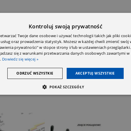
Kontroluj swoją prywatność
twarzać Twoje dane osobowe i używać technologii takich jak pliki cooki
 usług oraz prowadzenia statystyk. Możesz w każdej chwili zmienić swój
tawienia prywatności" w stopce strony i/lub w ustawieniach przeglądarki.
E DODATKOWE
OPINIE (0)
PRZECZYTAJ PRZED ZAKU
zgadzasz się z warunkami przetwarzania danych osobowych zawartymi w 
.
Dowiedz się więcej »
ODRZUĆ WSZYSTKIE
AKCEPTUJ WSZYSTKIE
POKAŻ SZCZEGÓŁY