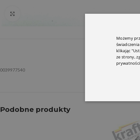
Click to enlarge
Możemy prze
świadczenia
klikając "Us
OPIS
INFORMACJ
ze strony, 
prywatności
0039977540
Podobne produkty