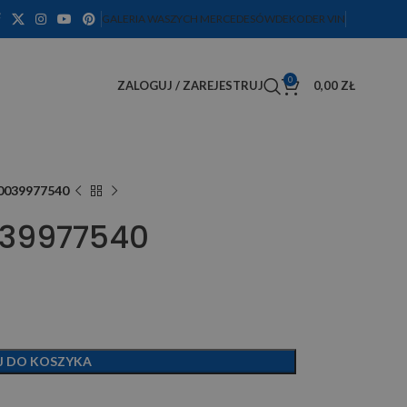
GALERIA WASZYCH MERCEDESÓW
DEKODER VIN
0
ZALOGUJ / ZAREJESTRUJ
0,00
ZŁ
 0039977540
039977540
J DO KOSZYKA