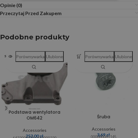
Opinie (0)
Przeczytaj Przed Zakupem
Podobne produkty
Porównywarka
Ulubione
Porównywarka
Ulubione
SOLD OUT
Podstawa wentylatora
Śruba
OM642
Accessories
Accessories
3,69
zł
252,00
zł
000000001145