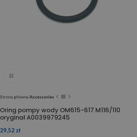
Click to enlarge
Strona główna
Accessories
Oring pompy wody OM615-617 M116/110
oryginał A0039979245
29,52
zł