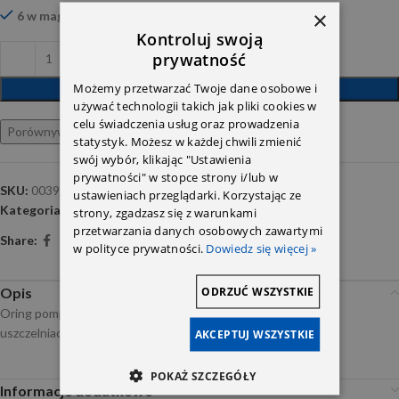
×
6 w magazynie
Kontroluj swoją
prywatność
Możemy przetwarzać Twoje dane osobowe i
DODAJ DO KOSZYKA
używać technologii takich jak pliki cookies w
celu świadczenia usług oraz prowadzenia
Porównywarka
Ulubione
statystyk. Możesz w każdej chwili zmienić
swój wybór, klikając "Ustawienia
prywatności" w stopce strony i/lub w
SKU:
0039979245
ustawieniach przeglądarki. Korzystając ze
Kategoria:
Accessories
strony, zgadzasz się z warunkami
przetwarzania danych osobowych zawartymi
Share:
w polityce prywatności.
Dowiedz się więcej »
ODRZUĆ WSZYSTKIE
Opis
Oring pompy wody OM615-617 M116/110 pod wirnik -przed
uszczelniaczem głównym oryginał A0039979245
AKCEPTUJ WSZYSTKIE
POKAŻ SZCZEGÓŁY
Informacje dodatkowe