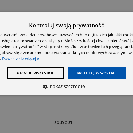
Kontroluj swoją prywatność
twarzać Twoje dane osobowe i używać technologii takich jak pliki cooki
 usług oraz prowadzenia statystyk. Możesz w każdej chwili zmienić swój
tawienia prywatności" w stopce strony i/lub w ustawieniach przeglądarki.
E DODATKOWE
OPINIE (0)
PRZECZYTAJ PRZED ZAKU
zgadzasz się z warunkami przetwarzania danych osobowych zawartymi w 
.
Dowiedz się więcej »
ODRZUĆ WSZYSTKIE
AKCEPTUJ WSZYSTKIE
POKAŻ SZCZEGÓŁY
SOLD OUT