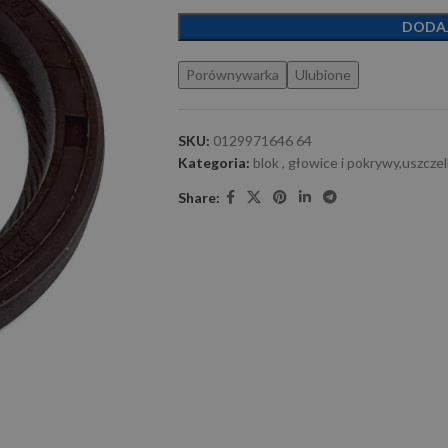
DODA
Porównywarka
Ulubione
SKU:
0129971646 64
Kategoria:
blok , głowice i pokrywy,uszczel
Share: