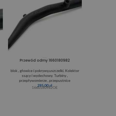
Przewód odmy 1660180982
Przewód odmy
(1160942
r
blok , głowice i pokrywy,uszczelki
,
Kolektor
ssący i wydechowy
,
Turbiny ,
blok , głowice i
przepływomierze , przepustnice
ssący i 
295,00
zł
przepływom
1660180982OE
1