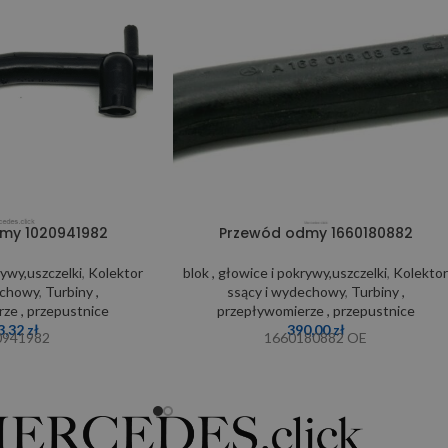
my 1020941982
Przewód odmy 1660180882
rywy,uszczelki
,
Kolektor
blok , głowice i pokrywy,uszczelki
,
Kolekto
echowy
,
Turbiny ,
ssący i wydechowy
,
Turbiny ,
ze , przepustnice
przepływomierze , przepustnice
3,32
zł
390,00
zł
0941982
1660180882 OE