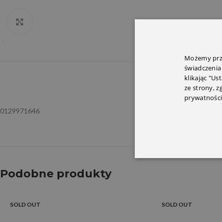
Click to enlarge
Możemy prze
świadczenia
klikając "Us
OPIS
INFORMACJ
ze strony, 
prywatności
0129971646
Podobne produkty
SOLD OUT
SOLD OUT