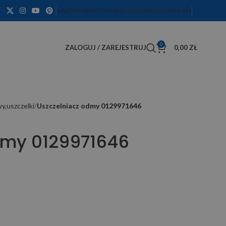
GALERIA WASZYCH MERCEDESÓW
DEKODER VIN
0
ZALOGUJ / ZAREJESTRUJ
0,00
ZŁ
wy,uszczelki
Uszczelniacz odmy 0129971646
dmy 0129971646