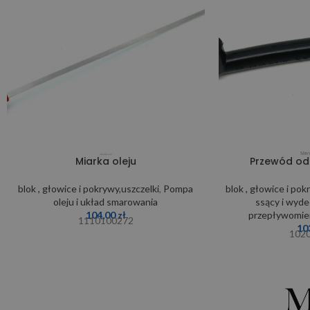
Miarka oleju
Przewód od
blok , głowice i pokrywy,uszczelki
,
Pompa
blok , głowice i pok
oleju i układ smarowania
ssący i wyd
104,00
zł
przepływomier
1110100272
10
102