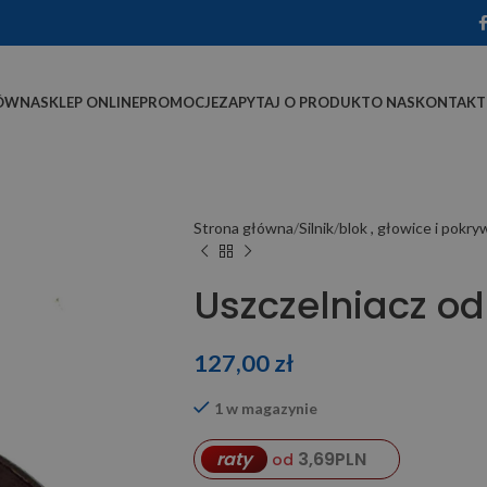
ÓWNA
SKLEP ONLINE
PROMOCJE
ZAPYTAJ O PRODUKT
O NAS
KONTAKT
Strona główna
Silnik
blok , głowice i pokry
Uszczelniacz o
127,00
zł
1 w magazynie
3,69
PLN
raty
od