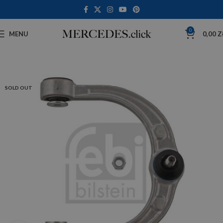
0
MENU
0,00
Z
SOLD OUT