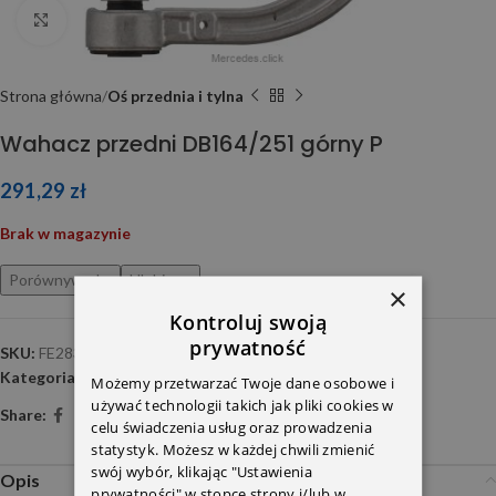
Click to enlarge
Strona główna
Oś przednia i tylna
Wahacz przedni DB164/251 górny P
291,29
zł
Brak w magazynie
Porównywarka
Ulubione
×
Kontroluj swoją
prywatność
SKU:
FE28369
Kategoria:
Oś przednia i tylna
Możemy przetwarzać Twoje dane osobowe i
używać technologii takich jak pliki cookies w
Share:
celu świadczenia usług oraz prowadzenia
statystyk. Możesz w każdej chwili zmienić
swój wybór, klikając "Ustawienia
Opis
prywatności" w stopce strony i/lub w