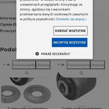
1643300807 2513300807 Febi
ustawieniach przeglądarki. Korzystając ze
strony, zgadzasz się z warunkami
przetwarzania danych osobowych zawartymi
Informacje dodatkowe
w polityce prywatności.
Dowiedz się więcej »
Opinie (0)
Przeczytaj Przed Zakupem
ODRZUĆ WSZYSTKIE
AKCEPTUJ WSZYSTKIE
Podobne produkty
POKAŻ SZCZEGÓŁY
Porównywarka
Ulubione
Porównywarka
Ulubione
SOLD OUT
SOLD OUT
Tuleja wah.przedniego
Tuleja wah.przedniego