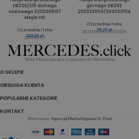
DB220/215 dolnego
górnego DB203
stalowego 2203309107
2033331014/2043331114
Meyle HD
Oś przednia i tylna
Oś przednia i tylna
79,27
zł
2033331014 2043331014
103,01
zł
2203309107
Sklep Motoryzacyjny z częściami do Mercedesa
O SKLEPIE
OBSŁUGA KLIENTA
POPULARNE KATEGORIE
KONTAKT
Wykonanie:
Agencja Marketingowa Dr Pixel