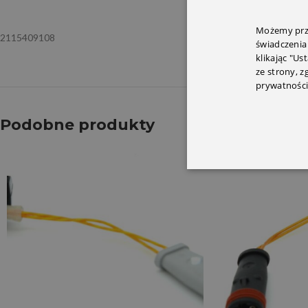
Możemy prze
2115409108
świadczenia
klikając "Us
ze strony, 
prywatności
Podobne produkty