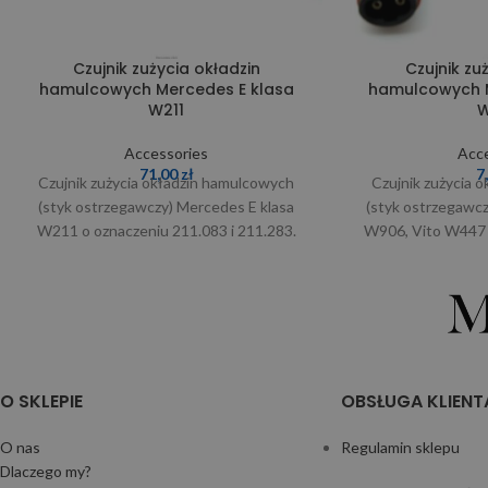
Czujnik zużycia okładzin
Czujnik zu
hamulcowych Mercedes E klasa
hamulcowych M
W211
W
Accessories
Acce
71,00
zł
7
Czujnik zużycia okładzin hamulcowych
Czujnik zużycia 
(styk ostrzegawczy) Mercedes E klasa
(styk ostrzegawc
W211 o oznaczeniu 211.083 i 211.283.
W906, Vito W447 
Produkt oryginalny. W razie wątpliwości
W razie wątp
O SKLEPIE
OBSŁUGA KLIENT
O nas
Regulamin sklepu
Dlaczego my?