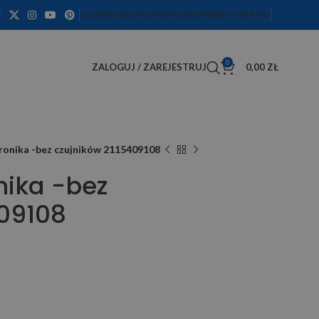
GALERIA WASZYCH MERCEDESÓW
DEKODER VIN
0
ZALOGUJ / ZAREJESTRUJ
0,00
ZŁ
ronika -bez czujników 2115409108
nika -bez
409108