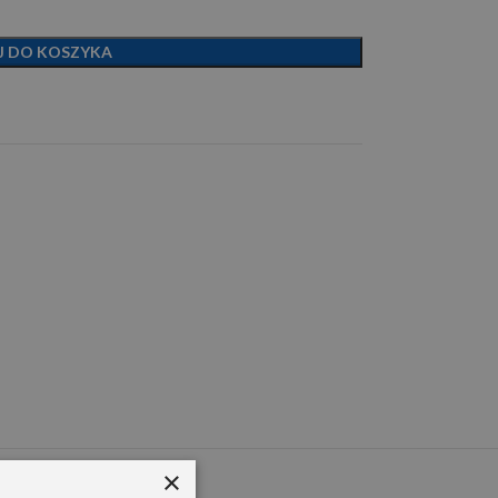
J DO KOSZYKA
×
PEM