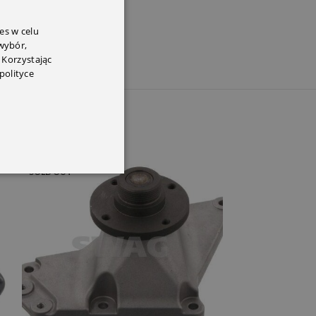
es w celu
 wybór,
 Korzystając
polityce
SOLD OUT