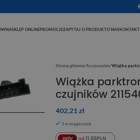
ÓWNA
SKLEP ONLINE
PROMOCJE
ZAPYTAJ O PRODUKT
O NAS
KONTAKT
Strona główna
Accessories
Wiążka parkt
Wiążka parktro
czujników 2115
402,21
zł
1 w magazynie
11,66
PLN
raty
od