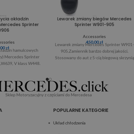
życia okładzin
Lewarek zmiany biegów Mercedes
ercedes Sprinter
Sprinter W901-905
906
Accessories
ssories
450,00
zł
Lewarek zmiany Mercedes Sprinter W901-
,00
zł
okładzin hamulcowych
905.Zamiennik bardzo dobrej jakości.
zy) Mercedes Sprinter
Stosowany do aut z 5-cią biegową skrzynią
,W639, V klass W448.
biegów, w zestawie znajduje się
liwości prosimy o
Sklep Motoryzacyjny z częściami do Mercedesa
A
POPULARNE KATEGORIE
Układ chłodzenia