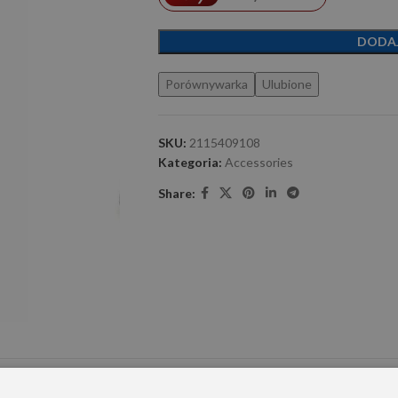
DODA
Porównywarka
Ulubione
SKU:
2115409108
Kategoria:
Accessories
Share:
E DODATKOWE
OPINIE (0)
PRZECZYTAJ PRZED ZAKU