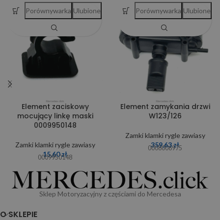
Porównywarka
Ulubione
Porównywarka
Ulubione
Element zaciskowy
Element zamykania drzwi
mocujący linkę maski
W123/126
0009950148
Zamki klamki rygle zawiasy
Zamki klamki rygle zawiasy
359,63
zł
0008006975
15,60
zł
0009950148
Sklep Motoryzacyjny z częściami do Mercedesa
O SKLEPIE