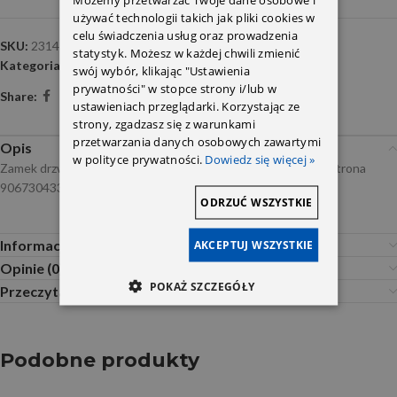
używać technologii takich jak pliki cookies w
celu świadczenia usług oraz prowadzenia
SKU:
2314518
statystyk. Możesz w każdej chwili zmienić
Kategoria:
Zamki klamki rygle zawiasy
swój wybór, klikając "Ustawienia
prywatności" w stopce strony i/lub w
Share:
ustawieniach przeglądarki. Korzystając ze
strony, zgadzasz się z warunkami
przetwarzania danych osobowych zawartymi
Opis
w polityce prywatności.
Dowiedz się więcej »
Zamek drzwi Sprinter DB906 przesuwnych środkowy Prawa strona
9067304335 9067301900 Metzger
ODRZUĆ WSZYSTKIE
Informacje dodatkowe
AKCEPTUJ WSZYSTKIE
Opinie (0)
POKAŻ SZCZEGÓŁY
Przeczytaj Przed Zakupem
Podobne produkty