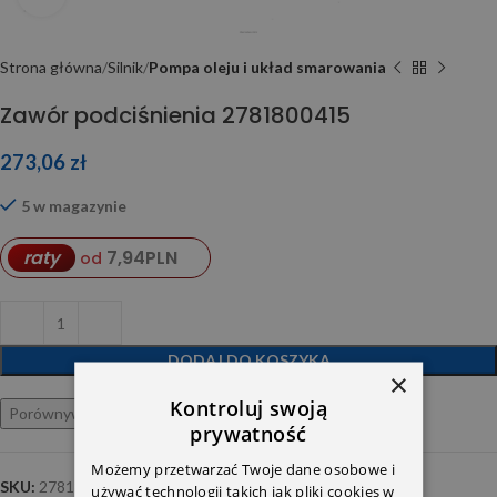
Strona główna
Silnik
Pompa oleju i układ smarowania
Zawór podciśnienia 2781800415
273,06
zł
5 w magazynie
7,94
PLN
raty
od
DODAJ DO KOSZYKA
×
Kontroluj swoją
Porównywarka
Ulubione
prywatność
Możemy przetwarzać Twoje dane osobowe i
SKU:
2781800415
używać technologii takich jak pliki cookies w