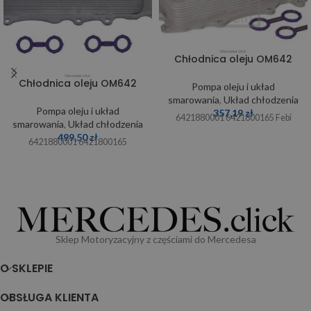
Chłodnica oleju OM642
Chłodnica oleju OM642
Pompa oleju i układ
smarowania
,
Układ chłodzenia
Pompa oleju i układ
357,19
zł
6421880001 6421800165 Febi
smarowania
,
Układ chłodzenia
499,50
zł
6421880001 6421800165
Sklep Motoryzacyjny z częściami do Mercedesa
O SKLEPIE
OBSŁUGA KLIENTA