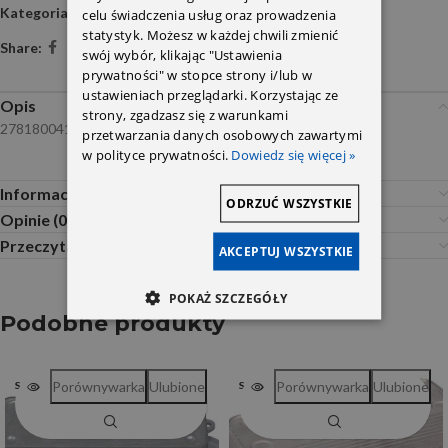
Kategoria:
Pompa oleju i układ smarowania
celu świadczenia usług oraz prowadzenia
statystyk. Możesz w każdej chwili zmienić
Share:
swój wybór, klikając "Ustawienia
prywatności" w stopce strony i/lub w
ustawieniach przeglądarki. Korzystając ze
Opis
strony, zgadzasz się z warunkami
2781800415
przetwarzania danych osobowych zawartymi
w polityce prywatności.
Dowiedz się więcej »
Informacje dodatkowe
ODRZUĆ WSZYSTKIE
Opinie (0)
Przeczytaj Przed Zakupem
AKCEPTUJ WSZYSTKIE
POKAŻ SZCZEGÓŁY
Podobne produkty
Porównywarka
Ulubione
Porównywarka
Ulubione
SOLD OUT
SOLD OUT