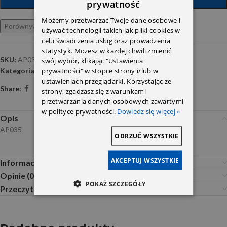
prywatność
DODAJ DO KOSZYKA
Możemy przetwarzać Twoje dane osobowe i
Porównywarka
Ulubione
używać technologii takich jak pliki cookies w
celu świadczenia usług oraz prowadzenia
statystyk. Możesz w każdej chwili zmienić
SKU:
AP035
swój wybór, klikając "Ustawienia
prywatności" w stopce strony i/lub w
Kategoria:
Powietrza
ustawieniach przeglądarki. Korzystając ze
Share:
strony, zgadzasz się z warunkami
przetwarzania danych osobowych zawartymi
w polityce prywatności.
Dowiedz się więcej »
Opis
AP035
ODRZUĆ WSZYSTKIE
AKCEPTUJ WSZYSTKIE
Informacje dodatkowe
Opinie (0)
POKAŻ SZCZEGÓŁY
Przeczytaj Przed Zakupem