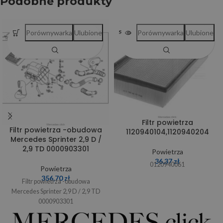
Podobne produkty
Porównywarka
Ulubione
Porównywarka
Ulubione
SOLD OUT
Filtr powietrza
Filtr powietrza -obudowa
1120940104,1120940204
Mercedes Sprinter 2,9 D /
2,9 TD 0000903301
Powietrza
36,37
zł
0120940061
Powietrza
356,70
zł
Filtr powietrza -obudowa
Mercedes Sprinter 2,9 D / 2,9 TD
0000903301