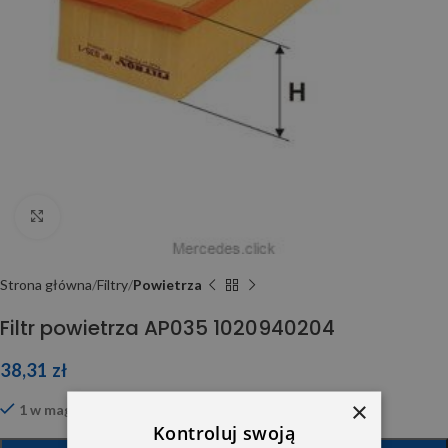
Click to enlarge
Strona główna
Filtry
Powietrza
Filtr powietrza AP035 1020940204
38,31
zł
×
1 w magazynie
Kontroluj swoją