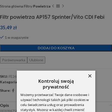
Strona główna
Filtry
Powietrza
Filtr powietrza AP157 Sprinter/Vito CDI Febi
35,49
zł
1 w magazynie
DODAJ DO KOSZYKA
Porównywarka
Ulubione
×
SKU:
FE26989
Kontroluj swoją
Kategoria:
Powietrza
prywatność
Share:
Możemy przetwarzać Twoje dane osobowe i
używać technologii takich jak pliki cookies w
celu świadczenia usług oraz prowadzenia
Opis
statystyk. Możesz w każdej chwili zmienić
0030947504 0040942604 6110947504