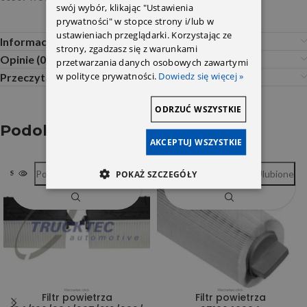
swój wybór, klikając "Ustawienia
prywatności" w stopce strony i/lub w
ustawieniach przeglądarki. Korzystając ze
Informacje dodatkowe
strony, zgadzasz się z warunkami
Opinie (0)
przetwarzania danych osobowych zawartymi
w polityce prywatności.
Dowiedz się więcej »
Przeczytaj Przed Zakupem
ODRZUĆ WSZYSTKIE
Podobne produkty
AKCEPTUJ WSZYSTKIE
Porównywarka
Ulubione
Porównywarka
Ulubione
POKAŻ SZCZEGÓŁY
SOLD OUT
SOLD OUT
Filtr powietrza
Filtr powietrza