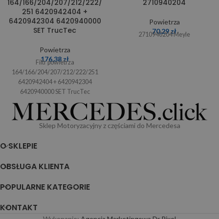
164/166/204/207/212/222/
2710940204
251 6420942404 +
6420942304 6420940000
Powietrza
SET TrucTec
70,29
zł
2710940204 Meyle
Powietrza
176,38
zł
Filtr powietrza
164/166/204/207/212/222/251
6420942404 + 6420942304
6420940000 SET TrucTec
Sklep Motoryzacyjny z częściami do Mercedesa
O SKLEPIE
OBSŁUGA KLIENTA
POPULARNE KATEGORIE
KONTAKT
Wykonanie:
Agencja Marketingowa Dr Pixel