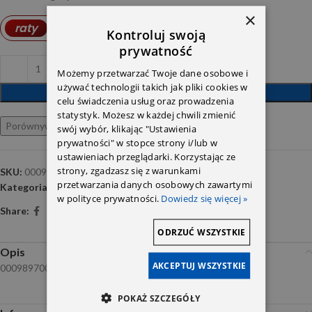
×
7,27
PLN
raty
od
Kontroluj swoją
prywatność
Możemy przetwarzać Twoje dane osobowe i
używać technologii takich jak pliki cookies w
DODAJ DO KOSZYKA
celu świadczenia usług oraz prowadzenia
statystyk. Możesz w każdej chwili zmienić
Porównywarka
Ulubione
swój wybór, klikając "Ustawienia
prywatności" w stopce strony i/lub w
ustawieniach przeglądarki. Korzystając ze
strony, zgadzasz się z warunkami
SKU:
000989671013FBDW
przetwarzania danych osobowych zawartymi
Kategoria:
Oleje silnikowe
w polityce prywatności.
Dowiedz się więcej »
Share:
ODRZUĆ WSZYSTKIE
Opis
AKCEPTUJ WSZYSTKIE
0009897006
POKAŻ SZCZEGÓŁY