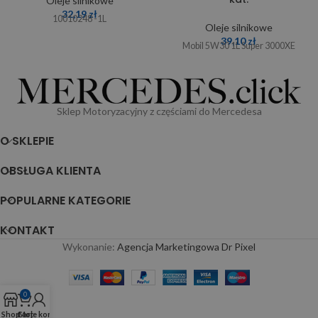
Oleje silnikowe
32,19
zł
10010248 -1L
Oleje silnikowe
39,10
zł
Mobil 5W30 1L Super 3000XE
Sklep Motoryzacyjny z częściami do Mercedesa
O SKLEPIE
OBSŁUGA KLIENTA
POPULARNE KATEGORIE
KONTAKT
Wykonanie:
Agencja Marketingowa Dr Pixel
0
Shop
Cart
Moje konto