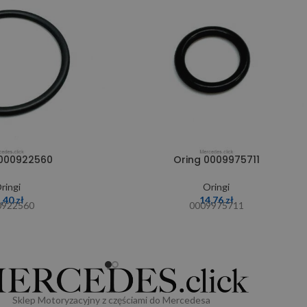
0000922560
Oring 0009975711
ringi
Oringi
1,40
zł
14,76
zł
0922560
0009975711
Sklep Motoryzacyjny z częściami do Mercedesa