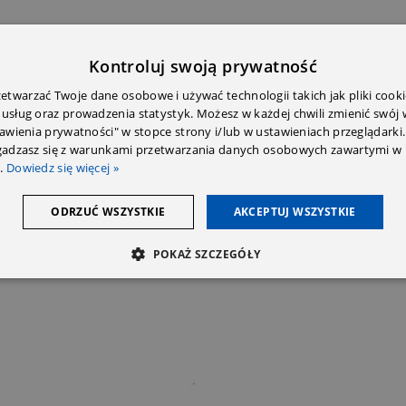
Kontroluj swoją prywatność
twarzać Twoje dane osobowe i używać technologii takich jak pliki cooki
 usług oraz prowadzenia statystyk. Możesz w każdej chwili zmienić swój
tawienia prywatności" w stopce strony i/lub w ustawieniach przeglądarki.
E DODATKOWE
OPINIE (0)
PRZECZYTAJ PRZED ZAKU
zgadzasz się z warunkami przetwarzania danych osobowych zawartymi w 
.
Dowiedz się więcej »
ODRZUĆ WSZYSTKIE
AKCEPTUJ WSZYSTKIE
POKAŻ SZCZEGÓŁY