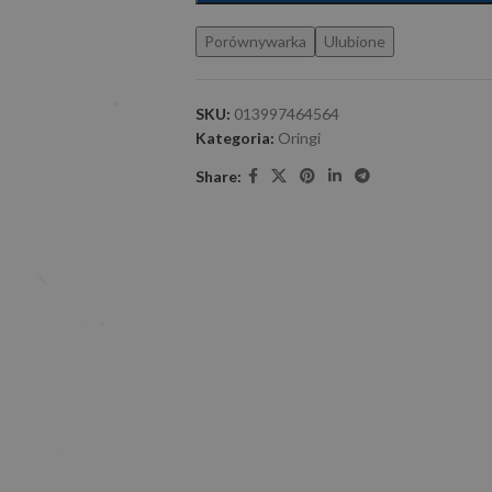
Porównywarka
Ulubione
SKU:
013997464564
Kategoria:
Oringi
Share: