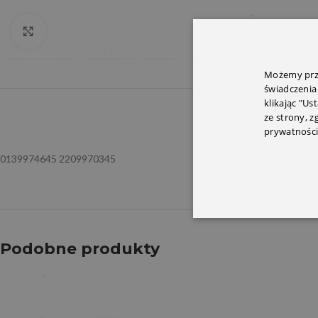
Click to enlarge
Możemy prze
świadczenia
klikając "Us
OPIS
INFORMACJ
ze strony, 
prywatności
0139974645 2209970345
Podobne produkty