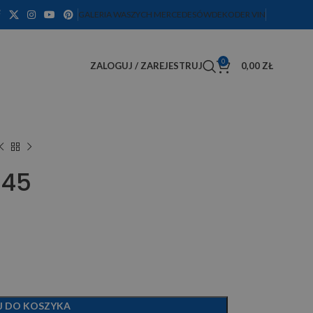
GALERIA WASZYCH MERCEDESÓW
DEKODER VIN
0
ZALOGUJ / ZAREJESTRUJ
0,00
ZŁ
445
J DO KOSZYKA