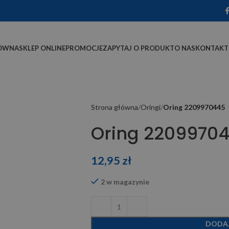
ÓWNA
SKLEP ONLINE
PROMOCJE
ZAPYTAJ O PRODUKT
O NAS
KONTAKT
Strona główna
Oringi
Oring 2209970445
Oring 2209970
12,95
zł
2 w magazynie
DODA