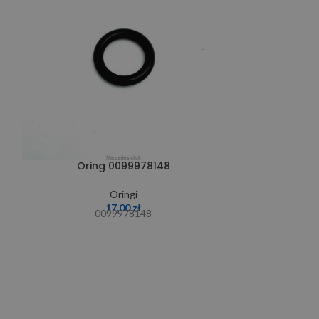
Oring 0099978148
Orin
Oringi
17,00
zł
0099978148
0