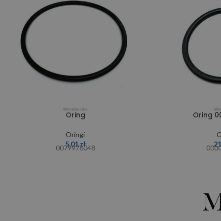
Oring
Oring 
Oringi
O
5,01
zł
2
0079976048
000