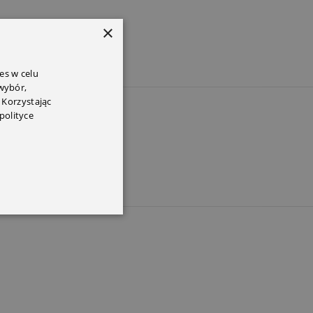
×
es w celu
 wybór,
 Korzystając
PEM
polityce