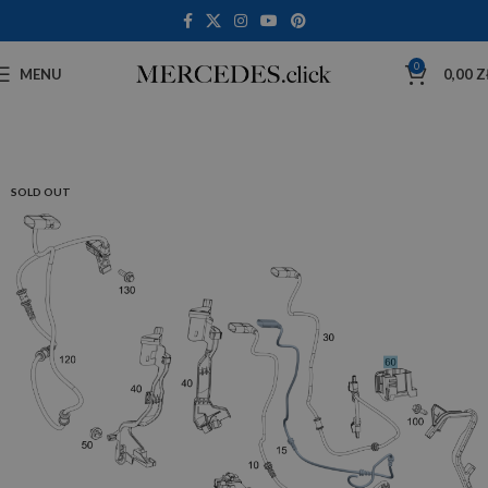
0
MENU
0,00
Z
SOLD OUT