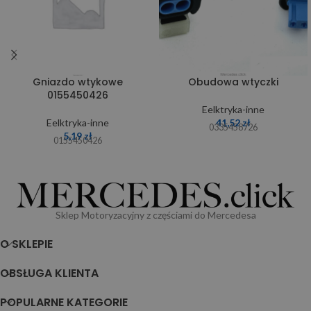
Gniazdo wtykowe
Obudowa wtyczki
0155450426
Eelktryka-inne
Eelktryka-inne
41,52
zł
0335458726
5,19
zł
0155450426
Sklep Motoryzacyjny z częściami do Mercedesa
O SKLEPIE
OBSŁUGA KLIENTA
POPULARNE KATEGORIE