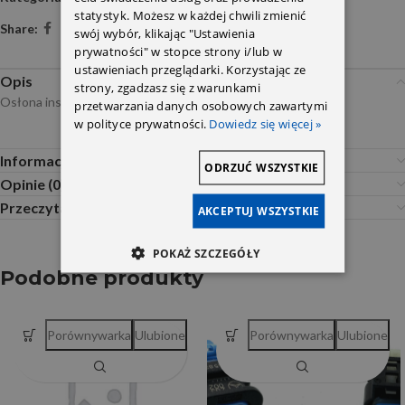
statystyk. Możesz w każdej chwili zmienić
Share:
swój wybór, klikając "Ustawienia
prywatności" w stopce strony i/lub w
ustawieniach przeglądarki. Korzystając ze
Opis
strony, zgadzasz się z warunkami
Osłona instalacji przewodów strona prawa 2055468080
przetwarzania danych osobowych zawartymi
w polityce prywatności.
Dowiedz się więcej »
Informacje dodatkowe
ODRZUĆ WSZYSTKIE
Opinie (0)
Przeczytaj Przed Zakupem
AKCEPTUJ WSZYSTKIE
POKAŻ SZCZEGÓŁY
Podobne produkty
Porównywarka
Ulubione
Porównywarka
Ulubione