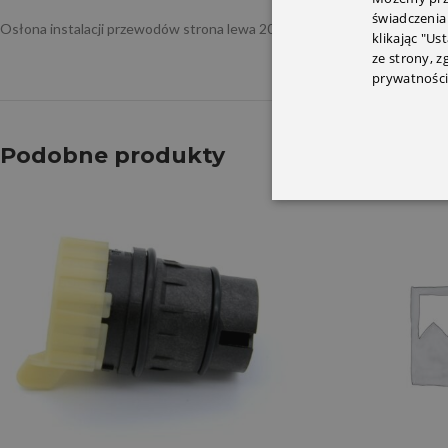
świadczenia
Osłona instalacji przewodów strona lewa 2055468180
klikając "Us
ze strony, 
prywatności
Podobne produkty