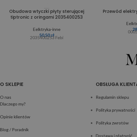
Obudowa wtyczki płyty sterującej
Przewód elekt
tiptronic z oringami 2035400253
Eelkt
Eelktryka-inne
2
000
50,50
zł
2035400253 Febi
O SKLEPIE
OBSŁUGA KLIENT
O nas
Regulamin sklepu
Dlaczego my?
Polityka prywatności
Opinie klientów
Polityka zwrotów
Blog / Poradnik
Dostawa i płatność