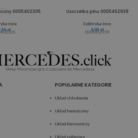
ryczny 0005402305
Uszczelka pinu 0005452939
ryka-inne
Eelktryka-inne
8,55
zł
5,01
zł
5402305
0005452939
Sklep Motoryzacyjny z częściami do Mercedesa
A
POPULARNE KATEGORIE
Układ chłodzenia
Układ hamulcowy
Układ kierowniczy
Układ paliwowy