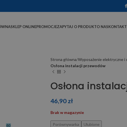
ÓWNA
SKLEP ONLINE
PROMOCJE
ZAPYTAJ O PRODUKT
O NAS
KONTAKT
Strona główna
Wyposażenie elektryczne i 
Osłona instalacji przewodów
Osłona instala
46,90
zł
Brak w magazynie
Porównywarka
Ulubione