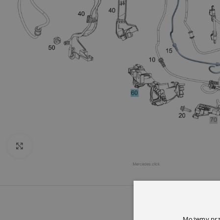
Click to enlarge
OPIS
INFORMACJ
Możemy prze