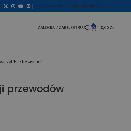
GALERIA WASZYCH MERCEDESÓW
DEKODER VIN
0
ZALOGUJ / ZAREJESTRUJ
0,00
ZŁ
osprzęt
Eelktryka-inne
cji przewodów