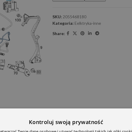
SKU:
2055468180
Kategoria:
Eelktryka-inne
Share:
Kontroluj swoją prywatność
E DODATKOWE
OPINIE (0)
PRZECZYTAJ PRZED ZAKU
twarzać Twoje dane osobowe i używać technologii takich jak pliki cooki