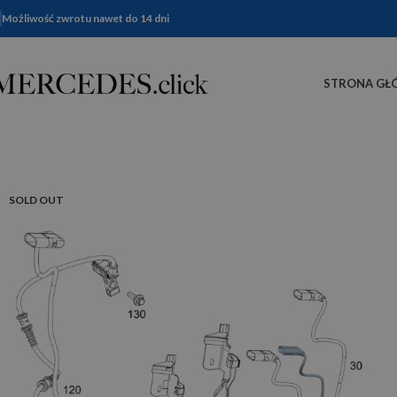
Możliwość zwrotu nawet do 14 dni
STRONA GŁ
SOLD OUT