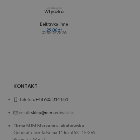
Wtyczka
Eelktryka-inne
Ee
29,06
zł
0285452826
0
KONTAKT
Telefon:
+48 603 314 051
email:
sklep@mercedes.click
Firma MJM Marzanna Jakubowska
Generała Józefa Bema 11 lokal 58 , 15-369
Białystok (Pasaż)