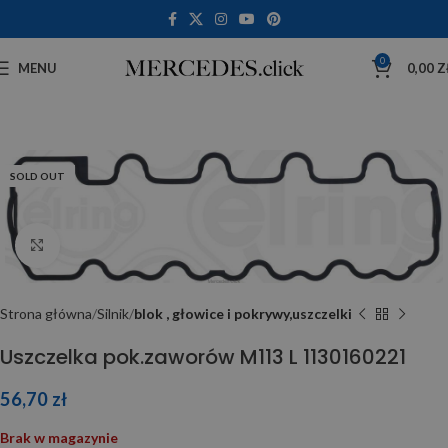
0
MENU
0,00
Z
SOLD OUT
Click to enlarge
Strona główna
Silnik
blok , głowice i pokrywy,uszczelki
Uszczelka pok.zaworów M113 L 1130160221
56,70
zł
Brak w magazynie