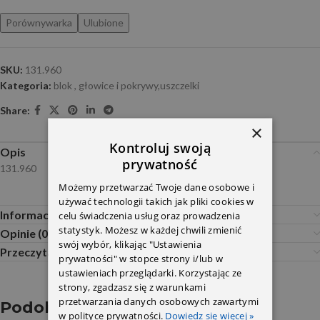
Porównywarka
Ulubione
SKU:
131.960
Kategoria:
blok , głowice i pokrywy,uszczelki
Share:
×
Kontroluj swoją
Opis
prywatność
131.960
Możemy przetwarzać Twoje dane osobowe i
używać technologii takich jak pliki cookies w
Informacje dodatkowe
celu świadczenia usług oraz prowadzenia
statystyk. Możesz w każdej chwili zmienić
Opinie (0)
swój wybór, klikając "Ustawienia
Przeczytaj Przed Zakupem
prywatności" w stopce strony i/lub w
ustawieniach przeglądarki. Korzystając ze
strony, zgadzasz się z warunkami
przetwarzania danych osobowych zawartymi
Podobne produkty
w polityce prywatności.
Dowiedz się więcej »