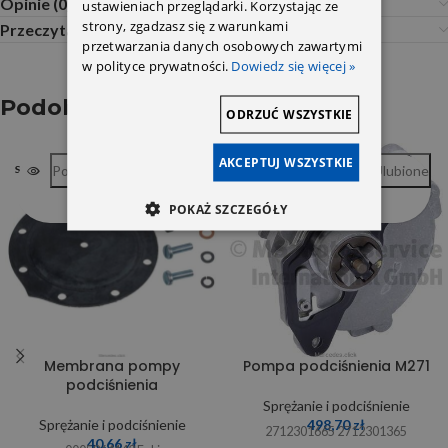
Opinie (0)
ustawieniach przeglądarki. Korzystając ze
strony, zgadzasz się z warunkami
Przeczytaj Przed Zakupem
przetwarzania danych osobowych zawartymi
w polityce prywatności.
Dowiedz się więcej »
Podobne produkty
ODRZUĆ WSZYSTKIE
AKCEPTUJ WSZYSTKIE
Porównywarka
Ulubione
Porównywarka
Ulubione
SOLD OUT
POKAŻ SZCZEGÓŁY
Membrana pompy
Pompa podciśnienia M271
podciśnienia
Sprężanie i podciśnienie
Sprężanie i podciśnienie
498,70
zł
2712301665 2712301365
40,66
zł