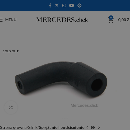
0
MENU
0,00
Z
SOLD OUT
Click to enlarge
Strona główna
Silnik
Sprężanie i podciśnienie