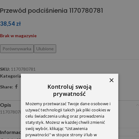
Przewód podciśnienia 1170780781
38,54
zł
Brak w magazynie
Porównywarka
Ulubione
SKU:
1170780781
Kategoria:
Sprężanie i podciśnienie
×
Kontroluj swoją
Share:
prywatność
Możemy przetwarzać Twoje dane osobowe i
Opis
używać technologii takich jak pliki cookies w
1170780781
celu świadczenia usług oraz prowadzenia
statystyk. Możesz w każdej chwili zmienić
swój wybór, klikając "Ustawienia
Informacje dodatkowe
prywatności" w stopce strony i/lub w