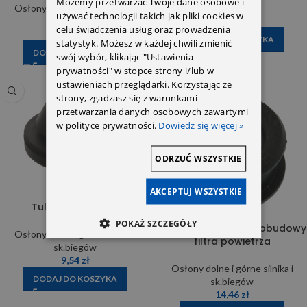
Możemy przetwarzać Twoje dane osobowe i
Osłony dolne i górne silnika i
sk.biegów
używać technologii takich jak pliki cookies w
sk.biegów
17,00
zł
celu świadczenia usług oraz prowadzenia
140,00
zł
DODAJ DO KOSZYKA
statystyk. Możesz w każdej chwili zmienić
DODAJ DO KOSZYKA
swój wybór, klikając "Ustawienia
prywatności" w stopce strony i/lub w
ustawieniach przeglądarki. Korzystając ze
strony, zgadzasz się z warunkami
przetwarzania danych osobowych zawartymi
w polityce prywatności.
Dowiedz się więcej »
ODRZUĆ WSZYSTKIE
AKCEPTUJ WSZYSTKIE
Tuleja 6119970481
POKAŻ SZCZEGÓŁY
Tulejka mocowania obudowy
Osłony dolne i górne silnika i
filtra powietrza
sk.biegów
9,54
zł
Osłony dolne i górne silnika i
DODAJ DO KOSZYKA
sk.biegów
14,46
zł