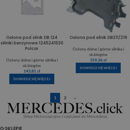
Osłona pod silnik DB 124
Osłona pod silnik DB211/219
siliniki benzynowe 1245241530
Polcar
Osłony dolne i górne silnika i
sk.biegów
Osłony dolne i górne silnika i
319,26
zł
sk.biegów
DOWIEDZ SIĘ WIĘCEJ
143,81
zł
DOWIEDZ SIĘ WIĘCEJ
1
2
→
Sklep Motoryzacyjny z częściami do Mercedesa
O SKLEPIE