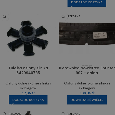
DODAJ DO KOSZYKA
WYPRZEDANE
Tulejka osłony silnika
Kierownica powietrza Sprinter
6420940785
907 – dolna
Osłony dolne i górne silnika i
Osłony dolne i górne silnika i
sk.biegów
sk.biegów
17,36
zł
138,04
zł
DODAJ DO KOSZYKA
DOWIEDZ SIĘ WIĘCEJ
WYPRZEDANE
WYPRZEDANE