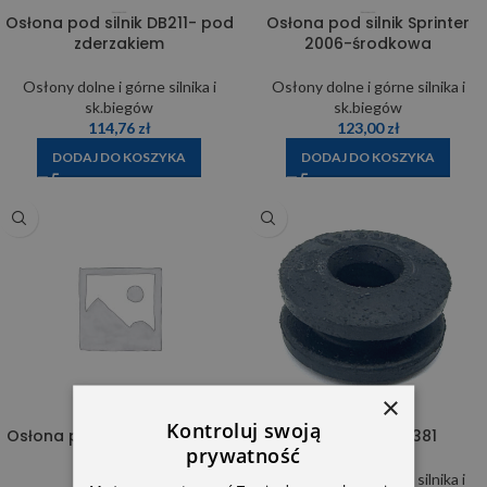
Osłona pod silnik DB211- pod
Osłona pod silnik Sprinter
zderzakiem
2006-środkowa
Osłony dolne i górne silnika i
Osłony dolne i górne silnika i
sk.biegów
sk.biegów
114,76
zł
123,00
zł
DODAJ DO KOSZYKA
DODAJ DO KOSZYKA
×
Kontroluj swoją
Osłona pod skrzynię biegów
Tuleja 6119970381
prywatność
DB201
Osłony dolne i górne silnika i