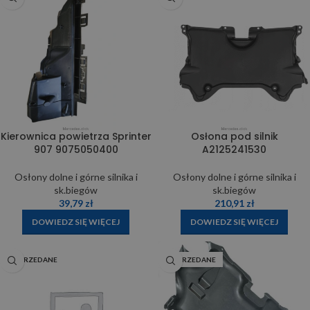
Kierownica powietrza Sprinter
Osłona pod silnik
907 9075050400
A2125241530
Osłony dolne i górne silnika i
Osłony dolne i górne silnika i
sk.biegów
sk.biegów
39,79
zł
210,91
zł
DOWIEDZ SIĘ WIĘCEJ
DOWIEDZ SIĘ WIĘCEJ
WYPRZEDANE
WYPRZEDANE