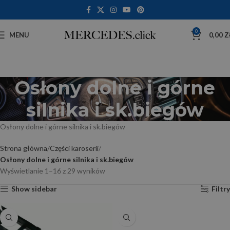
0
MENU
0,00
Z
Osłony dolne i górne
silnika i sk.biegów
Osłony dolne i górne silnika i sk.biegów
Strona główna
Części karoserii
Osłony dolne i górne silnika i sk.biegów
Wyświetlanie 1–16 z 29 wyników
Show sidebar
Filtry