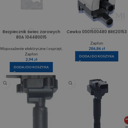
Bezpiecznik świec żarowych
Cewka 0001500480 BRE20153
80A 104480015
Zapłon
Wyposażenie elektryczne i osprzęt
,
286,86
zł
Zapłon
DODAJ DO KOSZYKA
2,94
zł
DODAJ DO KOSZYKA