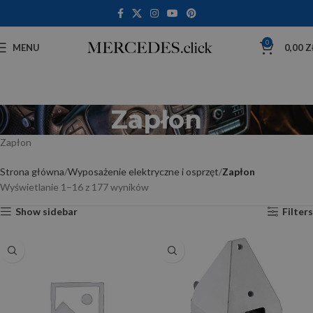
0
MENU
0,00
Z
Zapłon
Zapłon
Strona główna
Wyposażenie elektryczne i osprzęt
Zapłon
Wyświetlanie 1–16 z 177 wyników
Show sidebar
Filters