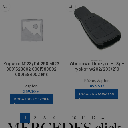
Kopułka M123/114 250 M123
Obudowa kluczyka – “3p-
0001523802 0001583802
rybka” W202/203/210
0001584002 EPS
Różne
,
Zapłon
Zapłon
49,96
zł
359,10
zł
DODAJ DO KOSZYKA
DODAJ DO KOSZYKA
1
2
3
4
…
10
11
12
→