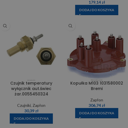
179,14
zł
DODAJ DO KOSZYKA
Czujnik temperatury
Kopułka M103 1031580002
wyłącznik aut.świec
Bremi
żar.0055450324
Zapłon
Czujniki
,
Zapłon
306,74
zł
30,39
zł
DODAJ DO KOSZYKA
DODAJ DO KOSZYKA