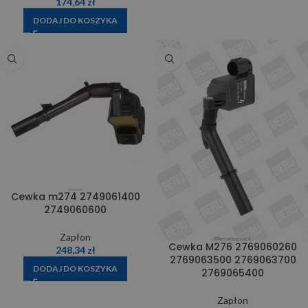
174,64
zł
DODAJ DO KOSZYKA
Cewka m274 2749061400
2749060600
Zapłon
Cewka M276 2769060260
248,34
zł
2769063500 2769063700
DODAJ DO KOSZYKA
2769065400
Zapłon