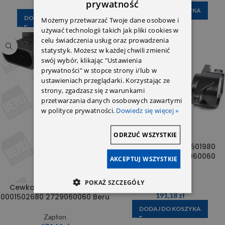
prywatność
188,82
zł
DODAJ DO KOSZYKA
DODAJ DO KOSZYKA
Możemy przetwarzać Twoje dane osobowe i
używać technologii takich jak pliki cookies w
celu świadczenia usług oraz prowadzenia
statystyk. Możesz w każdej chwili zmienić
swój wybór, klikając "Ustawienia
prywatności" w stopce strony i/lub w
ustawieniach przeglądarki. Korzystając ze
strony, zgadzasz się z warunkami
przetwarzania danych osobowych zawartymi
w polityce prywatności.
Dowiedz się więcej »
ODRZUĆ WSZYSTKIE
Cewka m272 0001501980
0001502680 2729060060
AKCEPTUJ WSZYSTKIE
Delphi
POKAŻ SZCZEGÓŁY
Zapłon
Cewka m272 0001501980
191,18
zł
0001502680 2729060060 Beru
DODAJ DO KOSZYKA
Zapłon