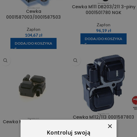
Cewka M111 DB203/211 3-piny
Cewka
0001501780 NGK
0001587003/0001587503
Zapłon
Zapłon
96,19
zł
104,67
zł
DODAJ DO KOSZYKA
DODAJ DO KOSZYKA
Cewka M112/113 0001587803
Cewka M112/113 0001587803
×
Zapłon
Kontroluj swoją
Zapłon
98,52
zł