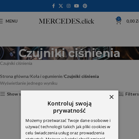
0
MENU
0,00
Z
Czujniki ciśnienia
Czujniki ciśnienia
Strona główna
Koła i ogumienie
Czujniki ciśnienia
Wyświetlanie jednego wyniku
Show sidebar
Filters
×
Kontroluj swoją
prywatność
Możemy przetwarzać Twoje dane osobowe i
używać technologii takich jak pliki cookies w
celu świadczenia usług oraz prowadzenia
statystyk. Możesz w każdej chwili zmienić