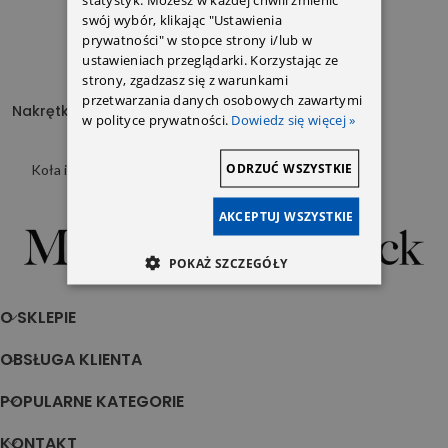
swój wybór, klikając "Ustawienia
prywatności" w stopce strony i/lub w
ustawieniach przeglądarki. Korzystając ze
strony, zgadzasz się z warunkami
przetwarzania danych osobowych zawartymi
Nakrętka czujnika ciśnienia
w polityce prywatności.
Dowiedz się więcej »
w oponach
ODRZUĆ WSZYSTKIE
Koła i ogumienie
,
Czujniki
ciśnienia
7,06
zł
AKCEPTUJ WSZYSTKIE
POKAŻ SZCZEGÓŁY
Sklep Motoryzacyjny z częściami do Mercedesa
O SKLEPIE
OBSŁUGA KLIENTA
POPULARNE KATEGORIE
KONTAKT