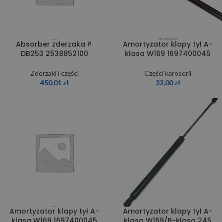
Absorber zderzaka P.
Amortyzator klapy tył A-
DB253 2538852100
klasa W169 1697400045
Zderzaki i części
Części karoserii
450,01
zł
32,00
zł
Amortyzator klapy tył A-
Amortyzator klapy tył A-
klasa W169 1697400045
klasa W169/B-klasa 245