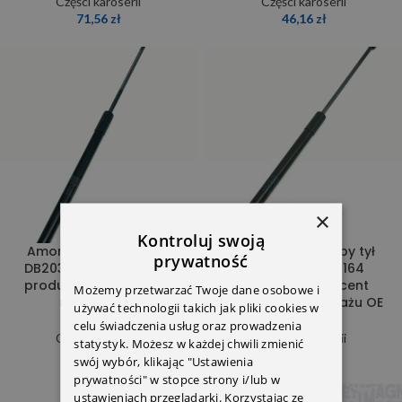
Części karoserii
Części karoserii
71,56
zł
46,16
zł
×
Kontroluj swoją
Amortyzator klapy tył
Amortyzator klapy tył
prywatność
DB203 combi Stabilus-
DB204 2049801164
producent pierwszego
Stabilus-producent
Możemy przetwarzać Twoje dane osobowe i
montażu OE
pierwszego montażu OE
używać technologii takich jak pliki cookies w
celu świadczenia usług oraz prowadzenia
Części karoserii
Części karoserii
statystyk. Możesz w każdej chwili zmienić
45,56
zł
70,93
zł
swój wybór, klikając "Ustawienia
prywatności" w stopce strony i/lub w
ustawieniach przeglądarki. Korzystając ze