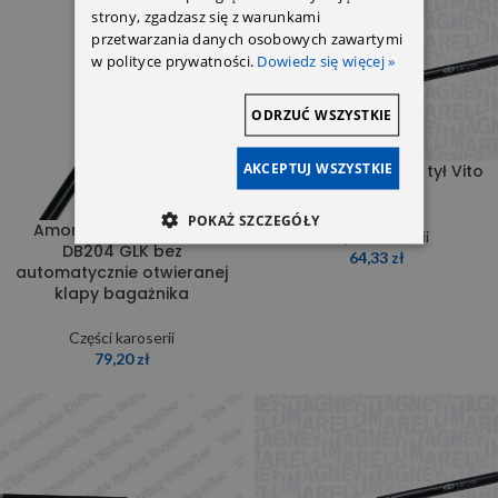
strony, zgadzasz się z warunkami
przetwarzania danych osobowych zawartymi
w polityce prywatności.
Dowiedz się więcej »
ODRZUĆ WSZYSTKIE
AKCEPTUJ WSZYSTKIE
Amortyzator klapy tył Vito
639
POKAŻ SZCZEGÓŁY
Amortyzator klapy tył
Części karoserii
DB204 GLK bez
64,33
zł
automatycznie otwieranej
klapy bagażnika
Części karoserii
79,20
zł