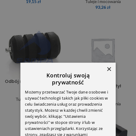
19,15
zł
Tuleje i mocowania
93,26
zł
×
Kontroluj swoją
Odbój resora 3093200177
prywatność
Odbój resora tył
011.021
6113250044
Możemy przetwarzać Twoje dane osobowe i
używać technologii takich jak pliki cookies w
Tuleje i mocowania
Tuleje i mocowania
celu świadczenia usług oraz prowadzenia
12,30
zł
60,00
zł
statystyk. Możesz w każdej chwili zmienić
swój wybór, klikając "Ustawienia
prywatności" w stopce strony i/lub w
ustawieniach przeglądarki. Korzystając ze
strony, zgadzasz się z warunkami