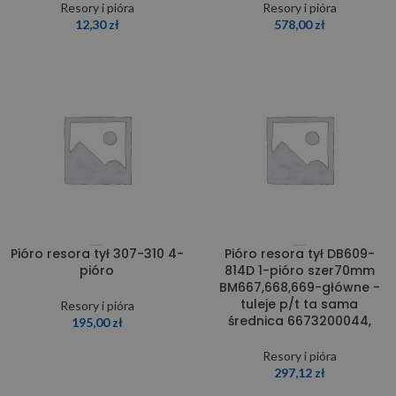
Resory i pióra
Resory i pióra
12,30
zł
578,00
zł
Pióro resora tył 307-310 4-
Pióro resora tył DB609-
pióro
814D 1-pióro szer70mm
BM667,668,669-główne -
tuleje p/t ta sama
Resory i pióra
średnica 6673200044,
195,00
zł
Resory i pióra
297,12
zł