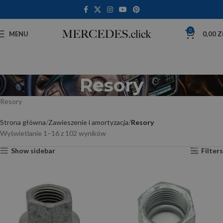
0
MENU
0,00
Z
Resory
Resory
Strona główna
Zawieszenie i amortyzacja
Resory
Wyświetlanie 1–16 z 102 wyników
Show sidebar
Filters