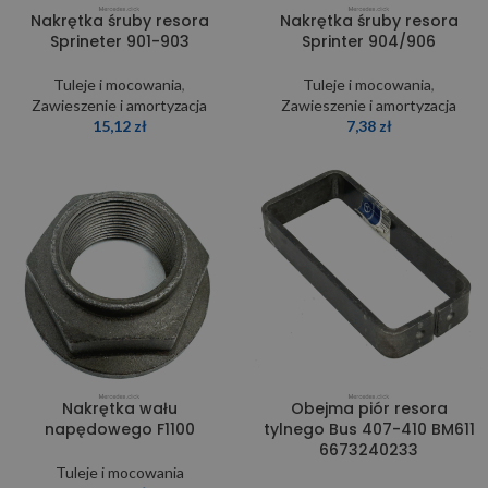
Nakrętka śruby resora
Nakrętka śruby resora
Sprineter 901-903
Sprinter 904/906
Tuleje i mocowania
,
Tuleje i mocowania
,
Zawieszenie i amortyzacja
Zawieszenie i amortyzacja
15,12
zł
7,38
zł
Nakrętka wału
Obejma piór resora
napędowego F1100
tylnego Bus 407-410 BM611
6673240233
Tuleje i mocowania