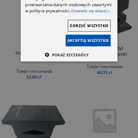
przetwarzania danych osobowych zawartymi
w polityce prywatności.
Dowiedz się więcej »
ODRZUĆ WSZYSTKIE
AKCEPTUJ WSZYSTKIE
Odbój resora tył
Odbój resora tył
9013250844-wysoki
POKAŻ SZCZEGÓŁY
9013250144
Tuleje i mocowania
Tuleje i mocowania
60,31
zł
52,80
zł