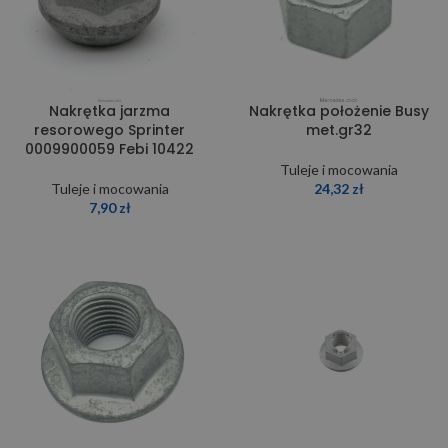
Nakrętka jarzma
Nakrętka położenie Busy
resorowego Sprinter
met.gr32
0009900059 Febi 10422
Tuleje i mocowania
Tuleje i mocowania
24,32
zł
7,90
zł