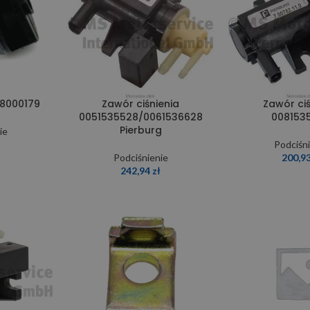
48000179
Zawór ciśnienia
Zawór ciś
0051535528/0061536628
008153
Pierburg
ie
Podciśn
Podciśnienie
200,9
242,94
zł