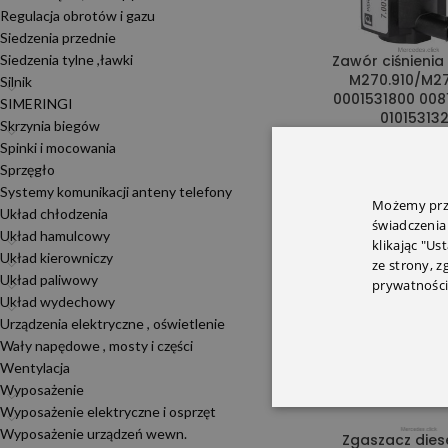
Regulacja obrotów i gazu
Siedzenia przednie
Siedzenia tylne ,ławki
Zawór ciśnienia
M270.910/M2
Silnik
0001531800 008
SIMERINGI
01015313
Skrzynia biegów
Spinki i mocowania
Podciśnien
Sprzęgło
202,95
z
Systemy komunikacji anteny telefony
Możemy prze
Układ chłodzenia
świadczenia
Układ hamulcowy
klikając "Us
Układ kierowniczy
ze strony, 
Układ paliwowy
prywatności
Układ wydechowy
Urządzenia elektryczne , oświetlenie
Wały napędowe , mosty i części
Wentylacja
Wyposażenie
Wyposażenie elektryczne i osprzęt
Wyposażenie urządzeń wewn.
Zgaszacz dies