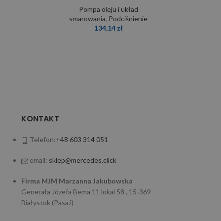
Pompa oleju i układ
smarowania
,
Podciśnienie
134,14
zł
KONTAKT
Telefon:
+48 603 314 051
email:
sklep@mercedes.click
Firma MJM Marzanna Jakubowska
Generała Józefa Bema 11 lokal 58 , 15-369
Białystok (Pasaż)