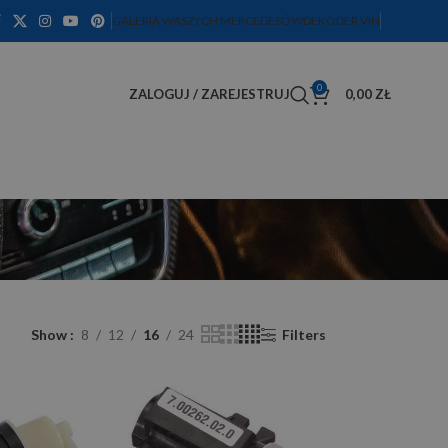
GALERIA WASZYCH MERCEDESÓW
DEKODER VIN
0
ZALOGUJ / ZAREJESTRUJ
0,00
ZŁ
Show
8
12
16
24
Filters