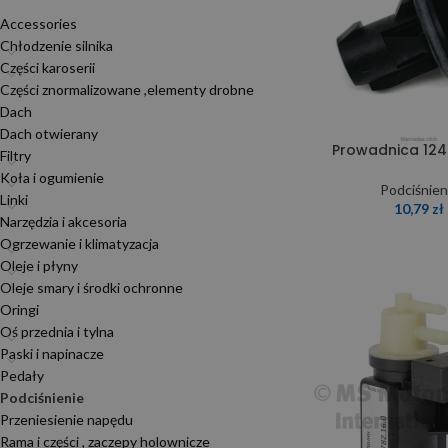
Accessories
Chłodzenie silnika
Części karoserii
Części znormalizowane ,elementy drobne
Dach
Dach otwierany
Prowadnica 12
Filtry
Koła i ogumienie
Podciśnien
Linki
10,79
zł
Narzędzia i akcesoria
Ogrzewanie i klimatyzacja
Oleje i płyny
Oleje smary i środki ochronne
Oringi
Oś przednia i tylna
Paski i napinacze
Pedały
Podciśnienie
Przeniesienie napędu
Rama i części , zaczepy holownicze