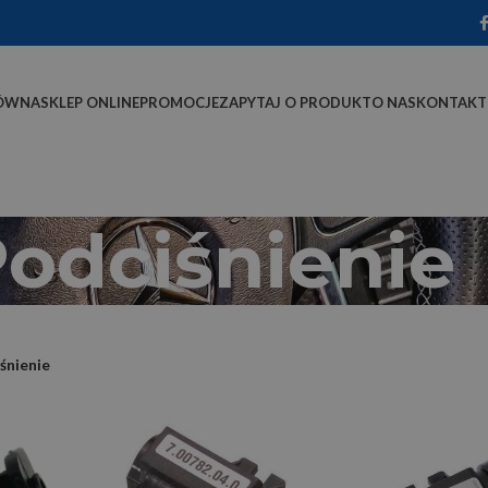
ÓWNA
SKLEP ONLINE
PROMOCJE
ZAPYTAJ O PRODUKT
O NAS
KONTAKT
odciśnienie
śnienie