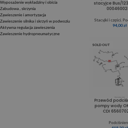
Wyposażenie wykładziny i obicia
stacyjce Bus/12
00046002
Zabudowa , skrzynia
Zawieszenie i amortyzacja
Stacyjki i części
,
Po
Zawieszenie silnika i skrzyń w podwoziu
94,00
zł
Aktywna regulacja zawieszenia
Zawieszenie hydropneumatyczne
SOLD OUT
Przewód podciś
pompy wody OM
CDI 656070
Podciśnien
418,20
z