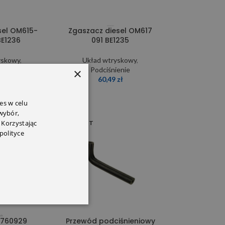
sel OM615-
Zgaszacz diesel OM617
BE1236
091 BE1235
yskowy
,
Układ wtryskowy
,
ienie
Podciśnienie
×
9
zł
60,49
zł
es w celu
 wybór,
 Korzystając
SOLD OUT
polityce
2760929
Przewód podciśnieniowy