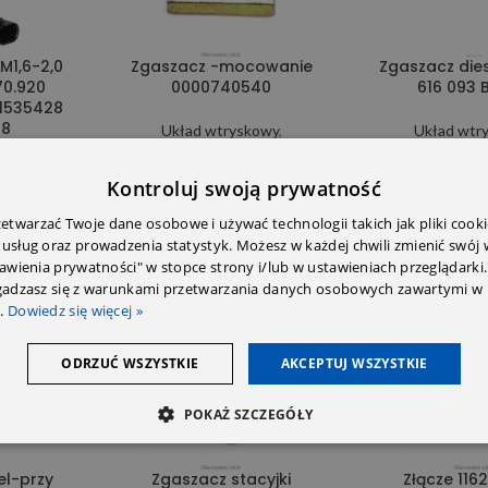
 M1,6-2,0
Zgaszacz -mocowanie
Zgaszacz die
70.920
0000740540
616 093 
1535428
28
Układ wtryskowy
,
Układ wtr
Podciśnienie
Podciśn
ie
7,00
zł
97,9
Kontroluj swoją prywatność
ł
twarzać Twoje dane osobowe i używać technologii takich jak pliki cooki
 usług oraz prowadzenia statystyk. Możesz w każdej chwili zmienić swój
tawienia prywatności" w stopce strony i/lub w ustawieniach przeglądarki.
zgadzasz się z warunkami przetwarzania danych osobowych zawartymi w 
.
Dowiedz się więcej »
ODRZUĆ WSZYSTKIE
AKCEPTUJ WSZYSTKIE
POKAŻ SZCZEGÓŁY
el-przy
Zgaszacz stacyjki
Złącze 116