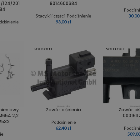
3/124/201
9014600684
84
Podciśn
Stacyjki i części
,
Podciśnienie
30,0
dciśnienie
93,00
zł
SOLD OUT
SOLD OUT
nieniowy
Zawór ciśnienia
Zawór ciś
654 2,2
000153
2532
Podciśnienie
62,40
zł
Podciśn
ie
509,0
ł