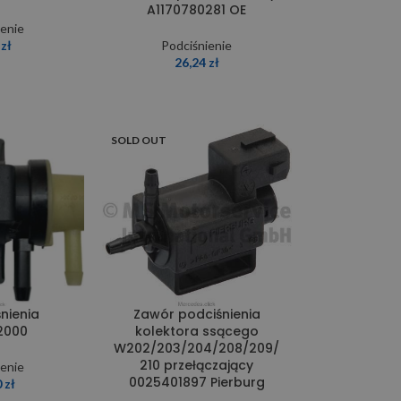
A1170780281 OE
ienie
0
zł
Podciśnienie
26,24
zł
SOLD OUT
nienia
Zawór podciśnienia
2000
kolektora ssącego
W202/203/204/208/209/
210 przełączający
ienie
0025401897 Pierburg
0
zł