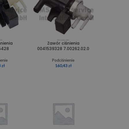
nienia
Zawór ciśnienia
5428
0041539328 7.00262.02.0
ienie
Podciśnienie
3
zł
160,43
zł