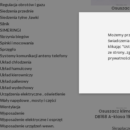
Regulacja obrotów i gazu
Osuszac
Siedzenia przednie
Siedzenia tylne ,ławki
Skraplacz
Silnik
78,95
zł
SIMERINGI
Możemy prze
Skrzynia biegów
świadczenia
Spinki i mocowania
klikając "Us
Sprzęgło
ze strony, 
SOLD OUT
Systemy komunikacji anteny telefony
prywatności
Układ chłodzenia
Układ hamulcowy
Układ kierowniczy
Układ paliwowy
Układ wydechowy
Urządzenia elektryczne , oświetlenie
Wały napędowe , mosty i części
Wentylacja
Osuszacz klima
Wyposażenie
DB168 A-klasa 1
Wyposażenie elektryczne i osprzęt
Wyposażenie urządzeń wewn.
Skraplacz