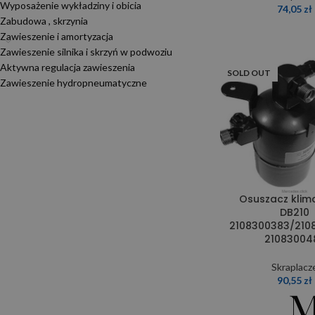
Wyposażenie wykładziny i obicia
74,05
zł
Zabudowa , skrzynia
Zawieszenie i amortyzacja
Zawieszenie silnika i skrzyń w podwoziu
Aktywna regulacja zawieszenia
SOLD OUT
Zawieszenie hydropneumatyczne
Osuszacz klima
DB210
2108300383/210
21083004
Skraplacz
90,55
zł