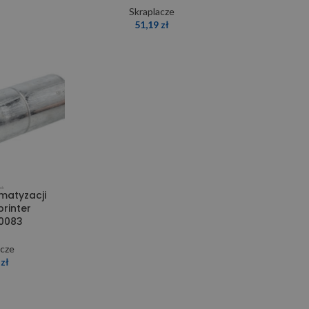
Skraplacze
51,19
zł
matyzacji
rinter
0083
acze
4
zł