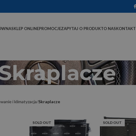
ÓWNA
SKLEP ONLINE
PROMOCJE
ZAPYTAJ O PRODUKT
O NAS
KONTAKT
Skraplacze
wanie i klimatyzacja
Skraplacze
SOLD OUT
SOLD OUT