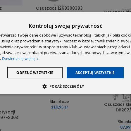
z
Osuszacz 1268300383
Osuszacz kli
Behr
DB1
e
Kontroluj swoją prywatność
Skraplacze
Skrapl
100,37
zł
twarzać Twoje dane osobowe i używać technologii takich jak pliki cooki
102,0
 usług oraz prowadzenia statystyk. Możesz w każdej chwili zmienić swój
tawienia prywatności" w stopce strony i/lub w ustawieniach przeglądarki.
zgadzasz się z warunkami przetwarzania danych osobowych zawartymi w 
SOLD OUT
SOLD OUT
.
Dowiedz się więcej »
ODRZUĆ WSZYSTKIE
AKCEPTUJ WSZYSTKIE
Osuszacz klimatyzacji
POKAŻ SZCZEGÓŁY
DB169 1698300083
Skraplacze
Osuszacz kli
110,95
zł
DB202
tyzacji
997-2004
Skrapl
87,9
e