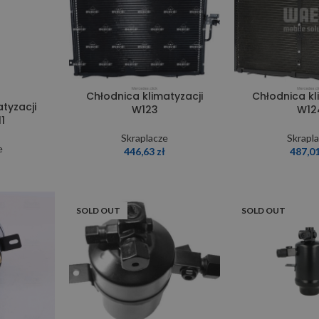
Chłodnica klimatyzacji
Chłodnica kl
tyzacji
W123
W12
1
Skraplacze
Skrapl
e
446,63
zł
487,0
ł
SOLD OUT
SOLD OUT