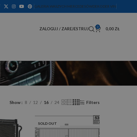
GALERIA WASZYCH MERCEDESÓW
DEKODER VIN
0
ZALOGUJ / ZAREJESTRUJ
0,00
ZŁ
Show
8
12
16
24
Filters
SOLD OUT