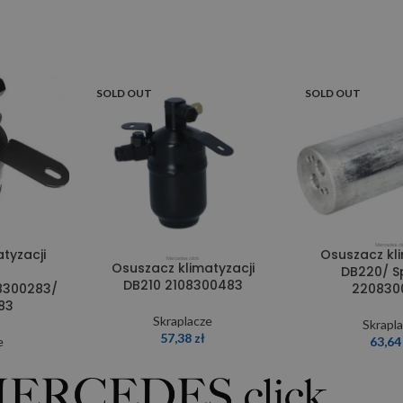
SOLD OUT
SOLD OUT
tyzacji
Osuszacz kli
Osuszacz klimatyzacji
DB220/ Sp
DB210 2108300483
8300283/
220830
83
Skraplacze
Skrapl
57,38
zł
e
63,6