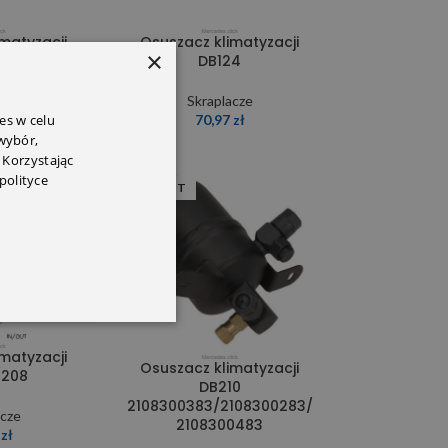
matyzacji
Osuszacz klimatyzacji
×
23
DB124
acze
Skraplacze
es w celu
7
zł
70,97
zł
 wybór,
 Korzystając
polityce
SOLD OUT
matyzacji
Osuszacz klimatyzacji
/208
DB210
2108300383/2108300283/
acze
2108300483
9
zł