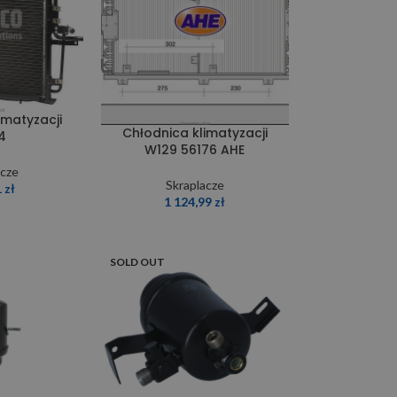
imatyzacji
Chłodnica klimatyzacji
4
W129 56176 AHE
acze
Skraplacze
1
zł
1 124,99
zł
SOLD OUT