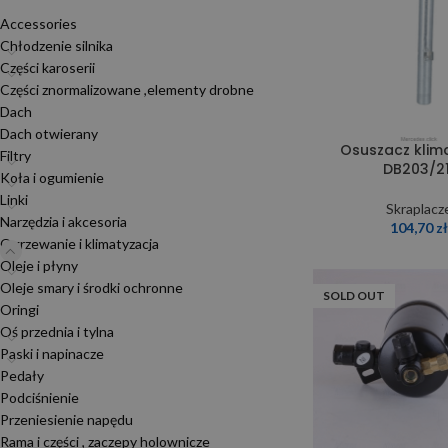
Accessories
Chłodzenie silnika
Części karoserii
Części znormalizowane ,elementy drobne
Dach
Dach otwierany
Osuszacz klima
Filtry
DB203/21
Koła i ogumienie
Linki
Skraplacz
Narzędzia i akcesoria
104,70
z
Ogrzewanie i klimatyzacja
Oleje i płyny
Oleje smary i środki ochronne
SOLD OUT
Oringi
Oś przednia i tylna
Paski i napinacze
Pedały
Podciśnienie
Przeniesienie napędu
Rama i części , zaczepy holownicze