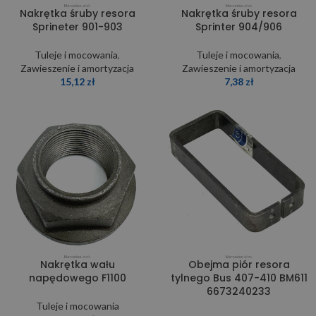
Nakrętka śruby resora
Nakrętka śruby resora
Sprineter 901-903
Sprinter 904/906
Tuleje i mocowania
,
Tuleje i mocowania
,
Zawieszenie i amortyzacja
Zawieszenie i amortyzacja
15,12
zł
7,38
zł
Nakrętka wału
Obejma piór resora
napędowego F1100
tylnego Bus 407-410 BM611
6673240233
Tuleje i mocowania