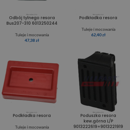
Odbój tylnego resora
Podkładka resora
Bus207-310 6013250244
Tuleje i mocowania
Tuleje i mocowania
62,40
zł
47,38
zł
Podkładka resora
Poduszka resora
kew.górna L/P
9013222619=9013221919
Tuleje i mocowania