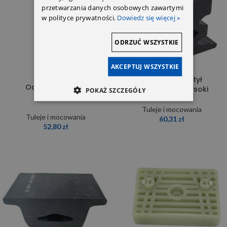
przetwarzania danych osobowych zawartymi
w polityce prywatności.
Dowiedz się więcej »
ODRZUĆ WSZYSTKIE
AKCEPTUJ WSZYSTKIE
Odbój resora tył
Odbój resora tył
9013250844-wysoki
POKAŻ SZCZEGÓŁY
9013250144
Tuleje i mocowania
Tuleje i mocowania
60,31
zł
52,80
zł