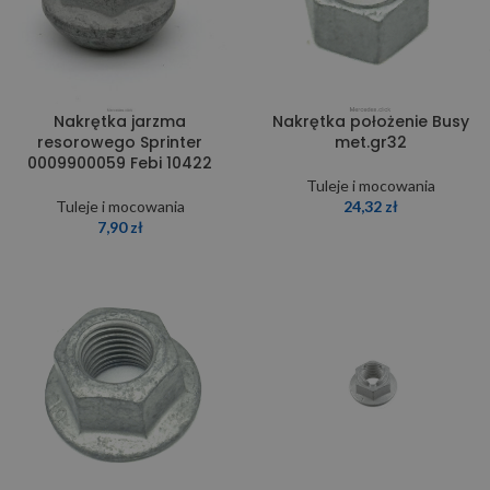
Nakrętka jarzma
Nakrętka położenie Busy
resorowego Sprinter
met.gr32
0009900059 Febi 10422
Tuleje i mocowania
Tuleje i mocowania
24,32
zł
7,90
zł