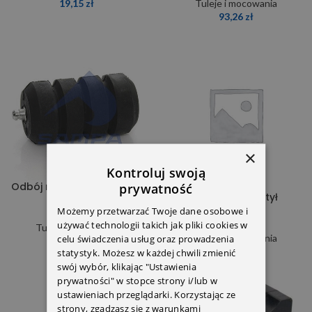
19,15
zł
Tuleje i mocowania
93,26
zł
×
Kontroluj swoją
Odbój resora 3093200177
prywatność
Odbój resora tył
011.021
6113250044
Możemy przetwarzać Twoje dane osobowe i
używać technologii takich jak pliki cookies w
Tuleje i mocowania
Tuleje i mocowania
celu świadczenia usług oraz prowadzenia
12,30
zł
60,00
zł
statystyk. Możesz w każdej chwili zmienić
swój wybór, klikając "Ustawienia
prywatności" w stopce strony i/lub w
ustawieniach przeglądarki. Korzystając ze
strony, zgadzasz się z warunkami