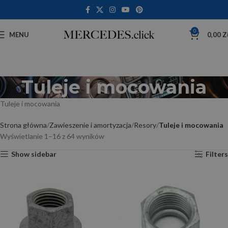
0
MENU
0,00
Z
Tuleje i mocowania
Tuleje i mocowania
Strona główna
Zawieszenie i amortyzacja
Resory
Tuleje i mocowania
Wyświetlanie 1–16 z 64 wyników
Show sidebar
Filters