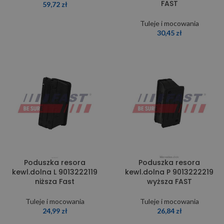
FAST
59,72
zł
Tuleje i mocowania
30,45
zł
Poduszka resora
Poduszka resora
kewl.dolna L 9013222119
kewl.dolna P 9013222219
niższa Fast
wyższa FAST
Tuleje i mocowania
Tuleje i mocowania
24,99
zł
26,84
zł