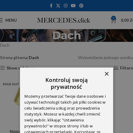
0
MENU
0,00
Z
Dach
Dach
Strona główna
Dach
Wyświetlanie jednego wyniku
Show sidebar
Filters
×
Kontroluj swoją
SOLD OUT
prywatność
Możemy przetwarzać Twoje dane osobowe i
używać technologii takich jak pliki cookies w
celu świadczenia usług oraz prowadzenia
statystyk. Możesz w każdej chwili zmienić
swój wybór, klikając "Ustawienia
prywatności" w stopce strony i/lub w
Nasadka 1267820140
ustawieniach przeglądarki. Korzystając ze