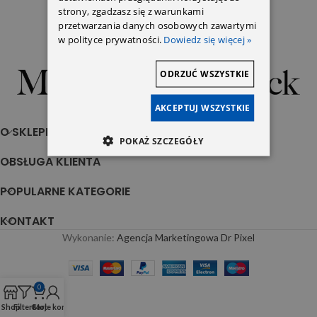
strony, zgadzasz się z warunkami
Dach
przetwarzania danych osobowych zawartymi
5,81
zł
w polityce prywatności.
Dowiedz się więcej »
ODRZUĆ WSZYSTKIE
Sklep Motoryzacyjny z częściami do Mercedesa
AKCEPTUJ WSZYSTKIE
O SKLEPIE
POKAŻ SZCZEGÓŁY
OBSŁUGA KLIENTA
POPULARNE KATEGORIE
KONTAKT
Wykonanie:
Agencja Marketingowa Dr Pixel
0
Shop
Filters
Cart
Moje konto