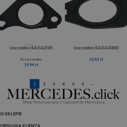
Uszczelka 6421421181
Uszczelka 6421421880
Accessories
13,43
zł
19,94
zł
1
2
3
4
5
6
→
Sklep Motoryzacyjny z częściami do Mercedesa
O SKLEPIE
OBSŁUGA KLIENTA