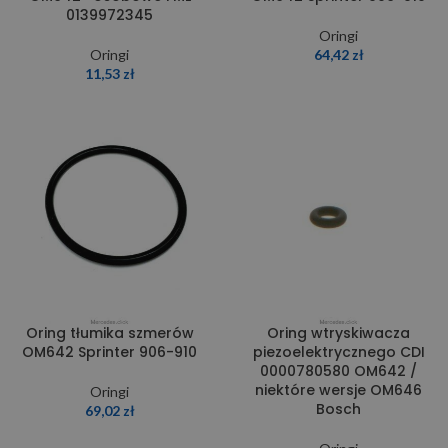
0139972345
Oringi
Oringi
64,42
zł
11,53
zł
Oring tłumika szmerów
Oring wtryskiwacza
OM642 Sprinter 906-910
piezoelektrycznego CDI
0000780580 OM642 /
niektóre wersje OM646
Oringi
Bosch
69,02
zł