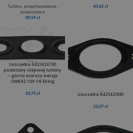
Turbiny , przepływomierze ,
43,65
zł
przepustnice
89,59
zł
Uszczelka 6421420781
podstawy olejowej turbiny
– górna starsza wersja
OM642 CDI V6 Elring
10,73
zł
Uszczelka 6421421081
22,07
zł