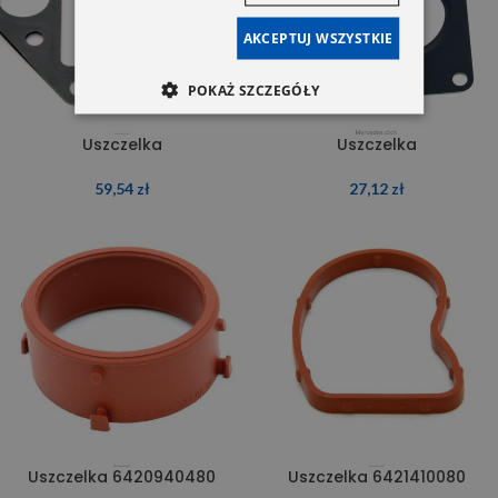
AKCEPTUJ WSZYSTKIE
POKAŻ SZCZEGÓŁY
Uszczelka
Uszczelka
59,54
zł
27,12
zł
Uszczelka 6420940480
Uszczelka 6421410080