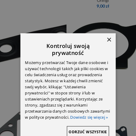
Oringi
9,00
zł
×
Kontroluj swoją
prywatność
Możemy przetwarzać Twoje dane osobowe i
używać technologii takich jak pliki cookies w
celu świadczenia usług oraz prowadzenia
statystyk. Możesz w każdej chwili zmienić
Uszczelka
Uszczelka
swój wybór, klikając "Ustawienia
prywatności" w stopce strony i/lub w
28,19
zł
18,61
zł
ustawieniach przeglądarki. Korzystając ze
strony, zgadzasz się z warunkami
przetwarzania danych osobowych zawartymi
w polityce prywatności.
Dowiedz się więcej »
ODRZUĆ WSZYSTKIE