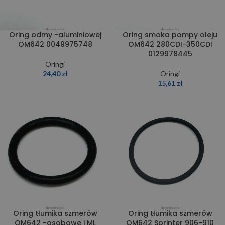
Oring odmy -aluminiowej
Oring smoka pompy oleju
OM642 0049975748
OM642 280CDI-350CDI
0129978445
Oringi
24,40
zł
Oringi
15,61
zł
Oring tłumika szmerów
Oring tłumika szmerów
OM642 -osobowe i ML
OM642 Sprinter 906-910