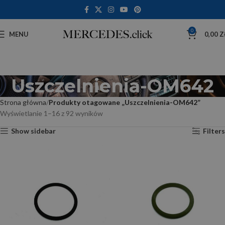
0
MENU
0,00
Z
Uszczelnienia-OM642
Strona główna
Produkty otagowane „Uszczelnienia-OM642”
Wyświetlanie 1–16 z 92 wyników
Show sidebar
Filters